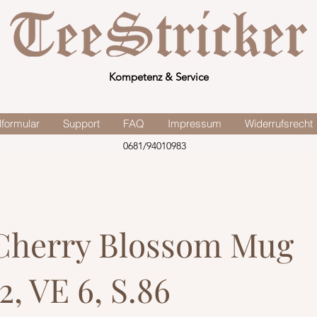
Kompetenz & Service
lformular
Support
FAQ
Impressum
Widerrufsrecht
0681/94010983
Cherry Blossom Mug
2, VE 6, S.86