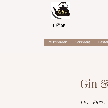
Willkommen
Sortiment
Bestel
Gin &
4.95
Euro /