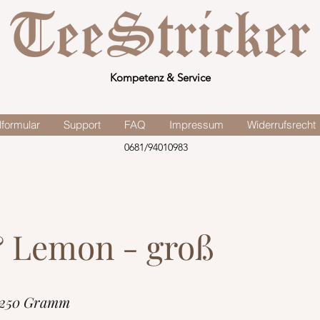
Kompetenz & Service
lformular
Support
FAQ
Impressum
Widerrufsrecht
0681/94010983
 Lemon - groß
 250 Gramm