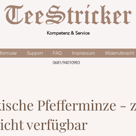
Kompetenz & Service
lformular
Support
FAQ
Impressum
Widerrufsrecht
0681/94010983
ische Pfefferminze - 
nicht verfügbar