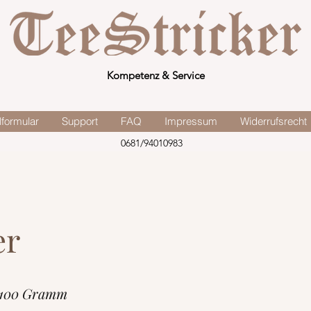
Kompetenz & Service
lformular
Support
FAQ
Impressum
Widerrufsrecht
0681/94010983
er
 100 Gramm