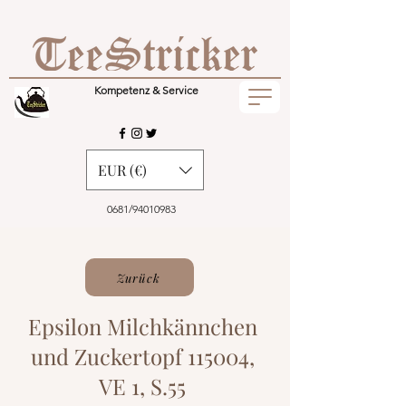
Kompetenz & Service
EUR (€)
0681/94010983
Zurück
Epsilon Milchkännchen
und Zuckertopf 115004,
VE 1, S.55