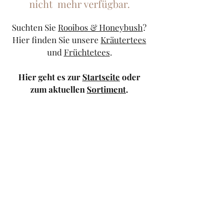
nicht mehr verfügbar.
Suchten Sie
Rooibos & Honeybush
?
Hier finden Sie unsere
Kräutertees
und
Früchtetees
.
Hier geht es zur
Startseite
oder
zum aktuellen
Sortiment
.
Sollten Sie weiterhin Probleme
haben, kontaktieren Sie uns doch
bitte über unser
Kontaktformular
oder schicken Sie uns eine
Mail
.
TeeStricker
teestricker@googlemail.com
—
0681/94010983
Trierer Str.1 66111
Saarbrücken — Europa-