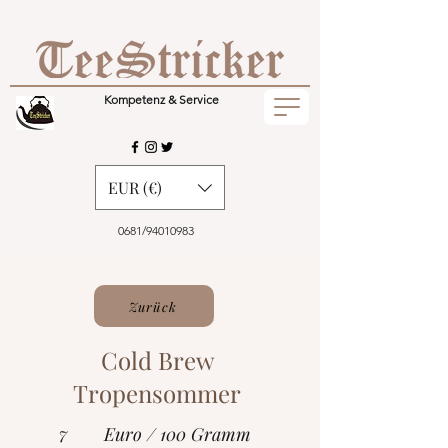
Kompetenz & Service
EUR (€)
0681/94010983
Zurück
Cold Brew
Tropensommer
7
Euro / 100 Gramm