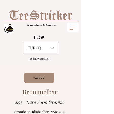
Kompetenz & Service
EUR (€)
0681/94010983
Zurück
Brommelbär
4.95
Euro / 100 Gramm
Brombeer-Rhabarber-Note <--->