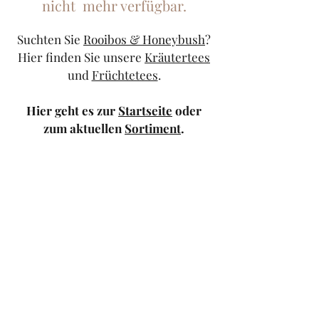
nicht mehr verfügbar.
Suchten Sie
Rooibos & Honeybush
?
Hier finden Sie unsere
Kräutertees
und
Früchtetees
.
Hier geht es zur
Startseite
oder
zum aktuellen
Sortiment
.
Sollten Sie weiterhin Probleme
haben, kontaktieren Sie uns doch
bitte über unser
Kontaktformular
oder schicken Sie uns eine
Mail
.
TeeStricker
teestricker@googlemail.com
—
0681/94010983
Trierer Str.1 66111
Saarbrücken — Europa-