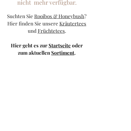
nicht mehr verfügbar.
Suchten Sie
Rooibos & Honeybush
?
Hier finden Sie unsere
Kräutertees
und
Früchtetees
.
Hier geht es zur
Startseite
oder
zum aktuellen
Sortiment
.
Sollten Sie weiterhin Probleme
haben, kontaktieren Sie uns doch
bitte über unser
Kontaktformular
oder schicken Sie uns eine
Mail
.
TeeStricker
teestricker@googlemail.com
—
0681/94010983
Trierer Str.1 66111
Saarbrücken — Europa-