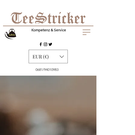
Kompetenz & Service
EUR (€)
0681/94010983